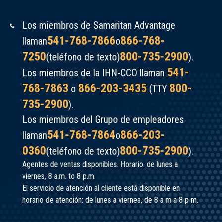
Los miembros de Samaritan Advantage
541-768-7866
866-768-
llaman
o
7250
800-735-2900
(teléfono de texto)
).
541-
Los miembros de la IHN-CCO llaman
768-7863
866-203-3435
800-
o
(TTY
735-2900
).
Los miembros del Grupo de empleadores
541-768-7864
866-203-
llaman
o
0360
800-735-2900
(teléfono de texto)
).
Agentes de ventas disponibles. Horario: de lunes a
viernes, 8 a.m. to 8 p.m.
El servicio de atención al cliente está disponible en
horario de atención: de lunes a viernes, de 8 a m a 8 p m.